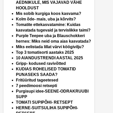
AEDNIKULE, MIS VAJAVAD VÄHE
HOOLDUST
Mis sobib kurgiga koos kasvama?
Kolm õde- mais, uba ja kõrvits?
Tomatite ettekasvatamine: Kuidas
kasvatada tugevaid ja tervislikke taimi?
Purple Teepee uba ja Blauschokkeri
hernes: Miks neid oma aias kasvatada?
Miks eelistada lillat värvi köögivilju?
Top 3 tomatisorti aastaks 2025
10 AIANDUSTRENDI AASTAL 2025
Gripp- kodused ravivõtted
KUDIAS ROHELISED TOMATID
PUNASEKS SAADA?
Fritüüritud tageetesed
7 peedimoosi retsepti
Purgisupi idee-SEENE-ODRAKRUUBI
SUPP
TOMATI SUPIPÕHI- RETSEPT
HERNE-SUITSULIHA SUPIPÕHI-