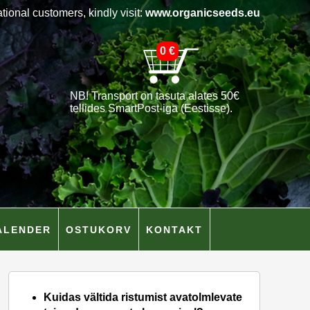
ational customers, kindly visit:
www.organicseeds.eu
0
€
NB! Transport on tasuta alates 50€
tellides SmartPost-iga (Eestisse).
ALENDER
OSTUKORV
KONTAKT
Kuidas vältida ristumist avatolmlevate