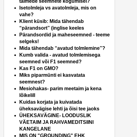
taimede seemnete kogumisel?
Isetolmleja vs avatolmleja, mis on
vahe?
Klient küsib: Mida tähendab
“pärandsort” (inglise keeles
Pärandsordid ja maheseemned - teeme
selgeks!
Mida tähendab “avatud tolmlemine”?
Kumb valida - avatud tolmlemisega
seemned või F1 seemned?
Kas F1 on GMO?
Miks piparmünti ei kasvatata
seemnest?
Mesiohakas- parim meetaim ja kena
lõikelill
Kuidas korjata ja kuivatada
üheksavägise lehti ja õisi tee jaoks
ÜHEKSAVÄGINE- LOODUSLIK
VÄETAIM JA RAHVAMEDITSIINI
KANGELANE
MIS ON "GROUNDING" EHK