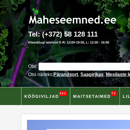
Tel: (+372) 58 128 111
Klienditugi telefonil E-R: 12:00-19:00, L: 12:00 - 16:00
Otsi:
Otsi näiteks:
Pärandsort
,
Saagirikas
,
Mesilaste 
261
72
KÖÖGIVILJAD
MAITSETAIMED
LI