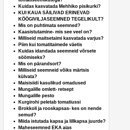
Kuidas kasvatada Mehhiko pisikurki?
KUI KAUA SÄILIVAD ERINEVAD
KÖÖGIVILJASEEMNED TEGELIKULT?
Mis on puhtimata seemned?
Kaasistutamine- mis see veel on?
Milliseid maitsetaimi kasvatada varjus?
Piim kui tomatitaimede väetis
Kuidas idandada seemneid võrsete
söömiseks?
Mis on pärandsort?
Milliseid seemneid võiks märtsis
külvata?
Maisisiidi kasulikud omadused
Mungalille omlett- retsept
Mungalille pesto
Kurgirohi peletab tomatiussi
Brokkoli ja rooskapsas- kes on nende
semud?
Miida istutada kapsa ja lillkapsa juurde?
Maheseemned EKA aias