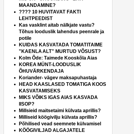
MAANDAMINE?
???? 10 HUVITAVAT FAKTI
LEHTPEEDIST
Kas vasklint aitab nälkjate vastu?
Tõhus looduslik lahendus peenrale ja
potile
KUIDAS KASVATADA TOMATITAIME
"KAENLA ALT" MURTUD VÕSUST?
Kolm Õde: Taimede Kooskõla Aias
KOREA MÜNT-LOODUSLIK
ÕHUVÄRKENDAJA
Koriander- vägev maksapuhastaja
HEAD KAASLASED TOMATIGA KOOS
KASVATAMISEKS
MIKS VÕIKS IGAS AIAS KASVADA
IISOP?
Millsieid maitsetaimi külvata aprillis?
Milliseid köögivilju külvata aprillis?
Põhilised vead seemnete külvamisel
KÖÖGIVILJAD ALGAJATELE