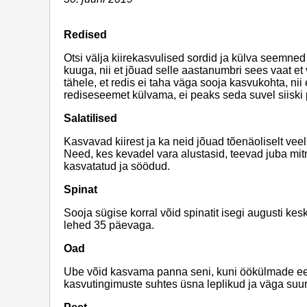
Redised
Otsi välja kiirekasvulised sordid ja külva seemne
kuuga, nii et jõuad selle aastanumbri sees vaat e
tähele, et redis ei taha väga sooja kasvukohta, n
rediseseemet külvama, ei peaks seda suvel siisk
Salatilised
Kasvavad kiirest ja ka neid jõuad tõenäoliselt vee
Need, kes kevadel vara alustasid, teevad juba mi
kasvatatud ja söödud.
Spinat
Sooja sügise korral võid spinatit isegi augusti k
lehed 35 päevaga.
Oad
Ube võid kasvama panna seni, kuni öökülmade ee
kasvutingimuste suhtes üsna leplikud ja väga suur