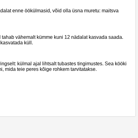
dalat enne öökülmasid, võid olla üsna muretu: maitsva
d tahab vähemalt kümme kuni 12 nädalat kasvada saada.
 kasvatada küll.
gselt: külmal ajal lihtsalt tubastes tingimustes. Sea kööki
imi, mida teie peres kõige rohkem tarvitatakse.