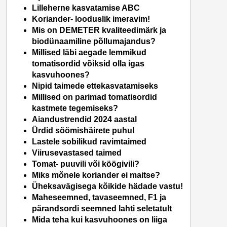
Lilleherne kasvatamise ABC
Koriander- looduslik imeravim!
Mis on DEMETER kvaliteedimärk ja
biodünaamiline põllumajandus?
Millised läbi aegade lemmikud
tomatisordid võiksid olla igas
kasvuhoones?
Nipid taimede ettekasvatamiseks
Millised on parimad tomatisordid
kastmete tegemiseks?
Aiandustrendid 2024 aastal
Ürdid söömishäirete puhul
Lastele sobilikud ravimtaimed
Viirusevastased taimed
Tomat- puuvili või köögivili?
Miks mõnele koriander ei maitse?
Üheksavägisega kõikide hädade vastu!
Maheseemned, tavaseemned, F1 ja
pärandsordi seemned lahti seletatult
Mida teha kui kasvuhoones on liiga