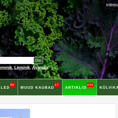
Intern
lemmik
,
Lemmik
,
Avamaa
56
17
233
LLED
MUUD KAUBAD
ARTIKLID
KÜLVIK