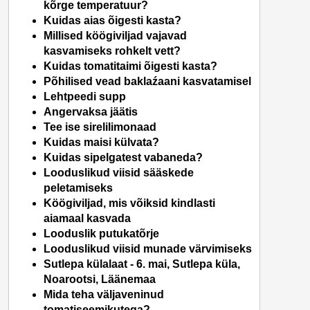
kõrge temperatuur?
Kuidas aias õigesti kasta?
Millised köögiviljad vajavad
kasvamiseks rohkelt vett?
Kuidas tomatitaimi õigesti kasta?
Põhilised vead baklaźaani kasvatamisel
Lehtpeedi supp
Angervaksa jäätis
Tee ise sirelilimonaad
Kuidas maisi külvata?
Kuidas sipelgatest vabaneda?
Looduslikud viisid sääskede
peletamiseks
Köögiviljad, mis võiksid kindlasti
aiamaal kasvada
Looduslik putukatõrje
Looduslikud viisid munade värvimiseks
Sutlepa külalaat - 6. mai, Sutlepa küla,
Noarootsi, Läänemaa
Mida teha väljaveninud
tomatiseemikutega?