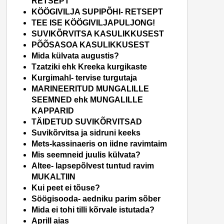
RETSEPT
KÖÖGIVILJA SUPIPÕHI- RETSEPT
TEE ISE KÖÖGIVILJAPULJONG!
SUVIKÕRVITSA KASULIKKUSEST
PÕÕSASOA KASULIKKUSEST
Mida külvata augustis?
Tzatziki ehk Kreeka kurgikaste
Kurgimahl- tervise turgutaja
MARINEERITUD MUNGALILLE
SEEMNED ehk MUNGALILLE
KAPPARID
TÄIDETUD SUVIKÕRVITSAD
Suvikõrvitsa ja sidruni keeks
Mets-kassinaeris on iidne ravimtaim
Mis seemneid juulis külvata?
Altee- lapsepõlvest tuntud ravim
MUKALTIIN
Kui peet ei tõuse?
Söögisooda- aedniku parim sõber
Mida ei tohi tilli kõrvale istutada?
Aprill aias