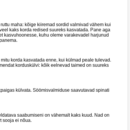
d ruttu maha: kõige kiiremad sordid valmivad vähem kui
t veel kaks korda redised suureks kasvatada. Pane aga
ii et kasvuhoonesse, kuhu oleme varakevadel harjunud
i panema.
l mitu korda kasvatada enne, kui külmad peale tulevad.
tmendat korduskülvi: kõik eelnevad taimed on suureks
eskpaigas külvata. Söömisvalmiduse saavutavad spinati
ldatava saabumiseni on vähemalt kaks kuud. Nad on
t sooja ei nõua.