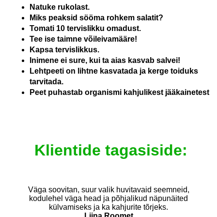
Natuke rukolast.
Miks peaksid sööma rohkem salatit?
Tomati 10 tervislikku omadust.
Tee ise taimne võileivamääre!
Kapsa tervislikkus.
Inimene ei sure, kui ta aias kasvab salvei!
Lehtpeeti on lihtne kasvatada ja kerge toiduks
tarvitada.
Peet puhastab organismi kahjulikest jääkainetest
Klientide tagasiside:
Väga soovitan, suur valik huvitavaid seemneid,
e ettevôtte. Suur
lt. Olen kodulehelt
fot saanud. Ja see
Eelmisel aasta
kodulehel väga head ja põhjalikud näpunäited
salatiseemneid
külvamiseks ja ka kahjurite tõrjeks.
Liina Roomet