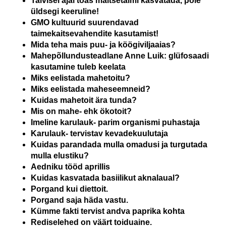
Talvisel ajal toas maitsetaimi kasvatada, pole
üldsegi keeruline!
GMO kultuurid suurendavad
taimekaitsevahendite kasutamist!
Mida teha mais puu- ja köögiviljaaias?
Mahepõllundusteadlane Anne Luik: glüfosaadi
kasutamine tuleb keelata
Miks eelistada mahetoitu?
Miks eelistada maheseemneid?
Kuidas mahetoit ära tunda?
Mis on mahe- ehk ökotoit?
Imeline karulauk- parim organismi puhastaja
Karulauk- tervistav kevadekuulutaja
Kuidas parandada mulla omadusi ja turgutada
mulla elustiku?
Aedniku tööd aprillis
Kuidas kasvatada basiilikut aknalaual?
Porgand kui diettoit.
Porgand saja häda vastu.
Kümme fakti tervist andva paprika kohta
Rediselehed on väärt toiduaine.