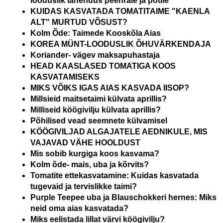
looduslik lahendus peenrale ja potile
KUIDAS KASVATADA TOMATITAIME "KAENLA
ALT" MURTUD VÕSUST?
Kolm Õde: Taimede Kooskõla Aias
KOREA MÜNT-LOODUSLIK ÕHUVÄRKENDAJA
Koriander- vägev maksapuhastaja
HEAD KAASLASED TOMATIGA KOOS
KASVATAMISEKS
MIKS VÕIKS IGAS AIAS KASVADA IISOP?
Millsieid maitsetaimi külvata aprillis?
Milliseid köögivilju külvata aprillis?
Põhilised vead seemnete külvamisel
KÖÖGIVILJAD ALGAJATELE AEDNIKULE, MIS
VAJAVAD VÄHE HOOLDUST
Mis sobib kurgiga koos kasvama?
Kolm õde- mais, uba ja kõrvits?
Tomatite ettekasvatamine: Kuidas kasvatada
tugevaid ja tervislikke taimi?
Purple Teepee uba ja Blauschokkeri hernes: Miks
neid oma aias kasvatada?
Miks eelistada lillat värvi köögivilju?