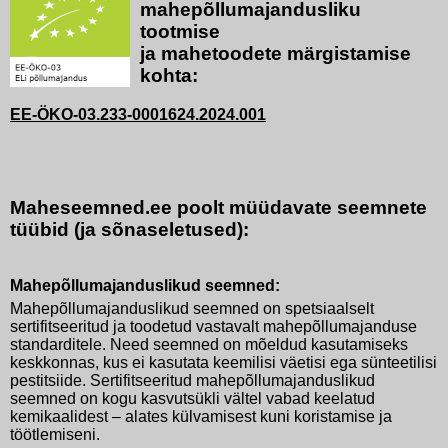
mahepõllumajandusliku
tootmise
ja mahetoodete märgistamise
kohta:
EE-ÖKO-03.233-0001624.2024.001
Maheseemned.ee poolt müüdavate seemnete
tüübid (ja sõnaseletused):
Mahepõllumajanduslikud seemned:
Mahepõllumajanduslikud seemned on spetsiaalselt
sertifitseeritud ja toodetud vastavalt mahepõllumajanduse
standarditele. Need seemned on mõeldud kasutamiseks
keskkonnas, kus ei kasutata keemilisi väetisi ega sünteetilisi
pestitsiide. Sertifitseeritud mahepõllumajanduslikud
seemned on kogu kasvutsükli vältel vabad keelatud
kemikaalidest – alates külvamisest kuni koristamise ja
töötlemiseni.