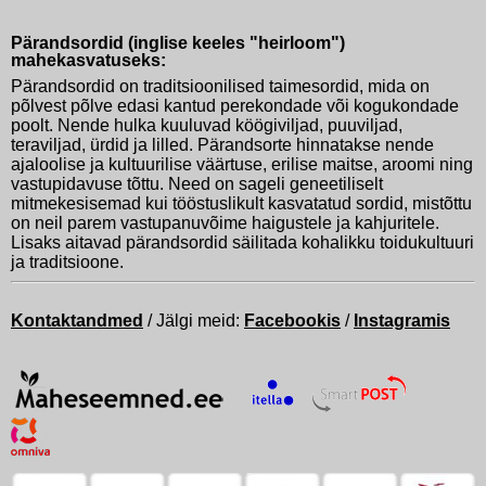
Pärandsordid (inglise keeles "heirloom")
mahekasvatuseks:
Pärandsordid on traditsioonilised taimesordid, mida on
põlvest põlve edasi kantud perekondade või kogukondade
poolt. Nende hulka kuuluvad köögiviljad, puuviljad,
teraviljad, ürdid ja lilled. Pärandsorte hinnatakse nende
ajaloolise ja kultuurilise väärtuse, erilise maitse, aroomi ning
vastupidavuse tõttu. Need on sageli geneetiliselt
mitmekesisemad kui tööstuslikult kasvatatud sordid, mistõttu
on neil parem vastupanuvõime haigustele ja kahjuritele.
Lisaks aitavad pärandsordid säilitada kohalikku toidukultuuri
ja traditsioone.
Kontaktandmed
/ Jälgi meid:
Facebookis
/
Instagramis