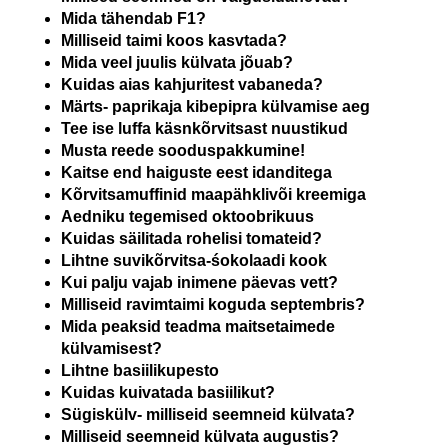
Mida tähendab F1?
Milliseid taimi koos kasvtada?
Mida veel juulis külvata jõuab?
Kuidas aias kahjuritest vabaneda?
Märts- paprikaja kibepipra külvamise aeg
Tee ise luffa käsnkõrvitsast nuustikud
Musta reede sooduspakkumine!
Kaitse end haiguste eest idanditega
Kõrvitsamuffinid maapähklivõi kreemiga
Aedniku tegemised oktoobrikuus
Kuidas säilitada rohelisi tomateid?
Lihtne suvikõrvitsa-śokolaadi kook
Kui palju vajab inimene päevas vett?
Milliseid ravimtaimi koguda septembris?
Mida peaksid teadma maitsetaimede
külvamisest?
Lihtne basiilikupesto
Kuidas kuivatada basiilikut?
Sügiskülv- milliseid seemneid külvata?
Milliseid seemneid külvata augustis?