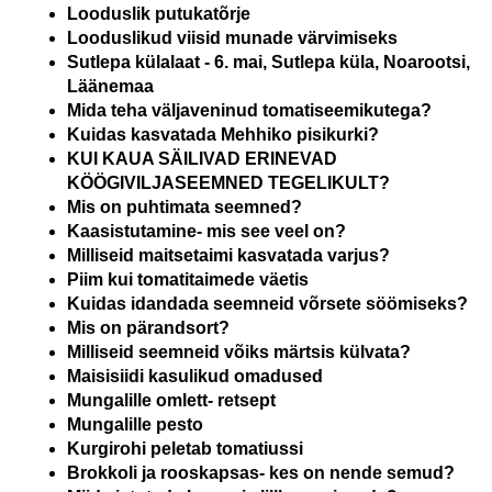
Looduslik putukatõrje
Looduslikud viisid munade värvimiseks
Sutlepa külalaat - 6. mai, Sutlepa küla, Noarootsi,
Läänemaa
Mida teha väljaveninud tomatiseemikutega?
Kuidas kasvatada Mehhiko pisikurki?
KUI KAUA SÄILIVAD ERINEVAD
KÖÖGIVILJASEEMNED TEGELIKULT?
Mis on puhtimata seemned?
Kaasistutamine- mis see veel on?
Milliseid maitsetaimi kasvatada varjus?
Piim kui tomatitaimede väetis
Kuidas idandada seemneid võrsete söömiseks?
Mis on pärandsort?
Milliseid seemneid võiks märtsis külvata?
Maisisiidi kasulikud omadused
Mungalille omlett- retsept
Mungalille pesto
Kurgirohi peletab tomatiussi
Brokkoli ja rooskapsas- kes on nende semud?