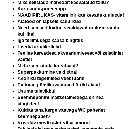
Miks eelistada mahedalt kasvatatud toitu?
Karulaugu-püreesupp
NAADIPIRUKAS- vitamiinirikas kevadekuulutaja!
Aiatööd on lapsele kasulikud
Need taimsed toidud sisaldavad rohkem rauda
kui liha!
Iga tellimusega kaasa kingitus!
Peedi-kartulikotletid
Tee ise karvadest, akvaariumiveest või zelatiinist
väetis!
Mida valmistada kõrvitsast?
Superpakkumine vaid täna!
Aedniku tegemised veebruaris
Parimad põletikuvastased ürdid aiast!
Usume tulevikku!
Seemnepomm maitsetaimedega on hea
kingiidee!
Kuidas teha kerge vaevaga WC paberist
seemnepaber?
Kosutav mustika-kõrvitsa smuuti