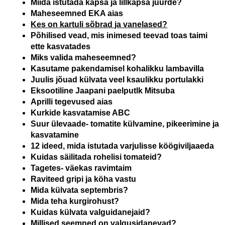
Miida istutada kapsa ja lillkapsa juurde?
Maheseemned EKA aias
Kes on kartuli sõbrad ja vanelased?
Põhilised vead, mis inimesed teevad toas taimi
ette kasvatades
Miks valida maheseemned?
Kasutame pakendamisel kohalikku lambavilla
Juulis jõuad külvata veel ksaulikku portulakki
Eksootiline Jaapani paelputlk Mitsuba
Aprilli tegevused aias
Kurkide kasvatamise ABC
Suur ülevaade- tomatite külvamine, pikeerimine ja
kasvatamine
12 ideed, mida istutada varjulisse köögiviljaaeda
Kuidas säilitada rohelisi tomateid?
Tagetes- väekas ravimtaim
Raviteed gripi ja köha vastu
Mida külvata septembris?
Mida teha kurgirohust?
Kuidas külvata valguidanejaid?
Millised seemned on valgusidanevad?