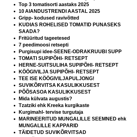
Top 3 tomatisorti aastaks 2025
10 AIANDUSTRENDI AASTAL 2025
Gripp- kodused ravivõtted
KUDIAS ROHELISED TOMATID PUNASEKS
SAADA?
Fritüüritud tageetesed
7 peedimoosi retsepti
Purgisupi idee-SEENE-ODRAKRUUBI SUPP
TOMATI SUPIPÕHI- RETSEPT
HERNE-SUITSULIHA SUPIPÕHI- RETSEPT
KÖÖGIVILJA SUPIPÕHI- RETSEPT
TEE ISE KÖÖGIVILJAPULJONG!
SUVIKÕRVITSA KASULIKKUSEST
PÕÕSASOA KASULIKKUSEST
Mida külvata augustis?
Tzatziki ehk Kreeka kurgikaste
Kurgimahl- tervise turgutaja
MARINEERITUD MUNGALILLE SEEMNED ehk
MUNGALILLE KAPPARID
TÄIDETUD SUVIKÕRVITSAD