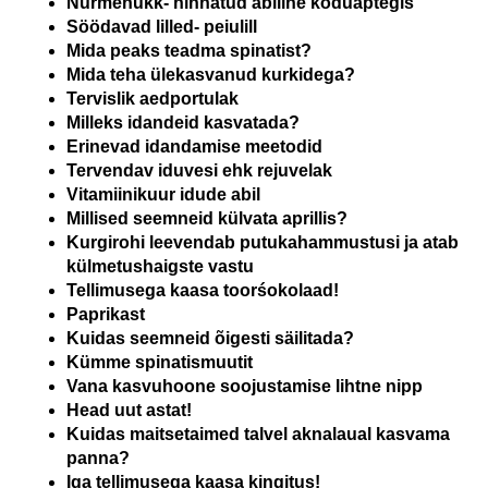
Nurmenukk- hinnatud abiline koduaptegis
Söödavad lilled- peiulill
Mida peaks teadma spinatist?
Mida teha ülekasvanud kurkidega?
Tervislik aedportulak
Milleks idandeid kasvatada?
Erinevad idandamise meetodid
Tervendav iduvesi ehk rejuvelak
Vitamiinikuur idude abil
Millised seemneid külvata aprillis?
Kurgirohi leevendab putukahammustusi ja atab
külmetushaigste vastu
Tellimusega kaasa toorśokolaad!
Paprikast
Kuidas seemneid õigesti säilitada?
Kümme spinatismuutit
Vana kasvuhoone soojustamise lihtne nipp
Head uut astat!
Kuidas maitsetaimed talvel aknalaual kasvama
panna?
Iga tellimusega kaasa kingitus!