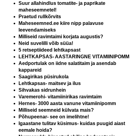
Suur allahindlus tomatite- ja paprikate
maheseemnetel!
Praetud rullkõrvits
Maheseemned.ee kiire nipp palavuse
leevendamiseks
Milliseid ravimtaimi korjata augustis?
Neid suvelilli võib süüa!
5 retseptiideed lehtkapsast
LEHTKAPSAS- AASTARINGNE VITAMIINIPOMM
Aedportulak on iidne salatitaim ja asendab
kappareid
Saagirikas püsirukola
Lehtkapsas- maitsev ja ilus
Sihvakas sidrunhein
Varemerohi- vitamiinirikas ravimtaim
Hernes- 3000 aasta vanune vitamiinipomm
Milliseid seemneid külvata mais?
Põhupeenar- see on imelihtne!
Igaastane tulitav küsimus- kuidas puugid aiast
eemale hoida?