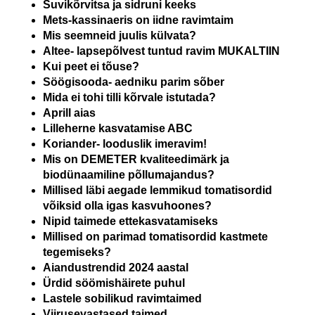
Suvikõrvitsa ja sidruni keeks
Mets-kassinaeris on iidne ravimtaim
Mis seemneid juulis külvata?
Altee- lapsepõlvest tuntud ravim MUKALTIIN
Kui peet ei tõuse?
Söögisooda- aedniku parim sõber
Mida ei tohi tilli kõrvale istutada?
Aprill aias
Lilleherne kasvatamise ABC
Koriander- looduslik imeravim!
Mis on DEMETER kvaliteedimärk ja
biodünaamiline põllumajandus?
Millised läbi aegade lemmikud tomatisordid
võiksid olla igas kasvuhoones?
Nipid taimede ettekasvatamiseks
Millised on parimad tomatisordid kastmete
tegemiseks?
Aiandustrendid 2024 aastal
Ürdid söömishäirete puhul
Lastele sobilikud ravimtaimed
Viirusevastased taimed