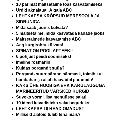
10 parimat maitsetaime toas kasvatamiseks
Ürdid aknalaual. Algaja ABC
LEHTKAPSA KRÕPSUD MERESOOLA JA
SIDRUNIGA
Mida saab juunis külvata?
5 maitsetaime, mida kasvatada kanade jaoks
Maitsetaimede kasvatamise ABC
Aeg kurgirohtu külvata!
SPINAT ON POOL APTEEKI!
6 põhjust peedi söömiseks!
Imeline rosmariin
Kuidas porgandit süüa?
Porgand- suurepärane näomask, toimib kui
hambahari ja aitab haavadel paraneda!
KAKS ÜHE HOOBIGA EHK KARULAUGUGA
MARINEERITUD VÄRSKED KURGID
Suveks vormi, lisa menüüsse salat!
10 ideed kevadisteks salatisegudeks!
LEHTKAPSA 10 HEAD OMADUST
Milliseid aiatöid tuleb teha mais?