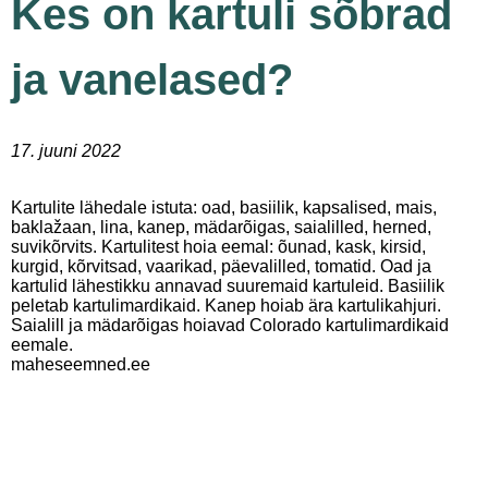
Kes on kartuli sõbrad
ja vanelased?
17. juuni 2022
Kartulite lähedale istuta: oad, basiilik, kapsalised, mais,
baklažaan, lina, kanep, mädarõigas, saialilled, herned,
suvikõrvits. Kartulitest hoia eemal: õunad, kask, kirsid,
kurgid, kõrvitsad, vaarikad, päevalilled, tomatid. Oad ja
kartulid lähestikku annavad suuremaid kartuleid. Basiilik
peletab kartulimardikaid. Kanep hoiab ära kartulikahjuri.
Saialill ja mädarõigas hoiavad Colorado kartulimardikaid
eemale.
maheseemned.ee