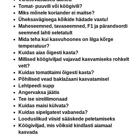
Tomat- puuvili või köögivili?
Miks mõnele koriander ei maitse?
Üheksavägisega kõikide hädade vastu!
Maheseemned, tavaseemned, F1 ja pärandsordi
seemned lahti seletatult
Mida teha kui kasvuhoones on liiga kõrge
temperatuur?
Kuidas aias õigesti kasta?
Millised köögiviljad vajavad kasvamiseks rohkelt
vett?
Kuidas tomatitaimi õigesti kasta?
Põhilised vead baklaźaani kasvatamisel
Lehtpeedi supp
Angervaksa jäätis
Tee ise sirelilimonaad
Kuidas maisi külvata?
Kuidas sipelgatest vabaneda?
Looduslikud viisid sääskede peletamiseks
Köögiviljad, mis võiksid kindlasti aiamaal
kasvada