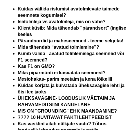
Kuidas vältida ristumist avatolmlevate taimede
seemnete kogumisel?
Isetolmleja vs avatolmleja, mis on vahe?
Klient küsib: Mida tähendab “pärandsort” (inglise
keeles
Pärandsordid ja maheseemned - teeme selgeks!
Mida tähendab “avatud tolmlemine”?
Kumb valida - avatud tolmlemisega seemned või
F1 seemned?
Kas F1 on GMO?
Miks piparmünti ei kasvatata seemnest?
Mesiohakas- parim meetaim ja kena lõikelill
Kuidas korjata ja kuivatada üheksavägise lehti ja
õisi tee jaoks
ÜHEKSAVÄGINE- LOODUSLIK VÄETAIM JA
RAHVAMEDITSIINI KANGELANE
MIS ON "GROUNDING" EHK MAANDAMINE?
???? 10 HUVITAVAT FAKTI LEHTPEEDIST
Kas vasklint aitab nälkjate vastu? Tõhus