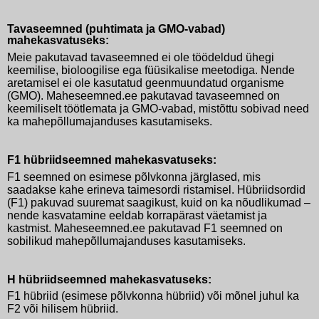
Tavaseemned (puhtimata ja GMO-vabad)
mahekasvatuseks:
Meie pakutavad tavaseemned ei ole töödeldud ühegi
keemilise, bioloogilise ega füüsikalise meetodiga. Nende
aretamisel ei ole kasutatud geenmuundatud organisme
(GMO). Maheseemned.ee pakutavad tavaseemned on
keemiliselt töötlemata ja GMO-vabad, mistõttu sobivad need
ka mahepõllumajanduses kasutamiseks.
F1 hübriidseemned mahekasvatuseks:
F1 seemned on esimese põlvkonna järglased, mis
saadakse kahe erineva taimesordi ristamisel. Hübriidsordid
(F1) pakuvad suuremat saagikust, kuid on ka nõudlikumad –
nende kasvatamine eeldab korrapärast väetamist ja
kastmist. Maheseemned.ee pakutavad F1 seemned on
sobilikud mahepõllumajanduses kasutamiseks.
H hübriidseemned mahekasvatuseks:
F1 hübriid (esimese põlvkonna hübriid) või mõnel juhul ka
F2 või hilisem hübriid.