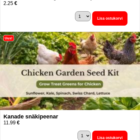
2.25
€
Lisa ostukorvi
Uus!
Kanade snäkipeenar
11.99
€
Lisa ostukorvi