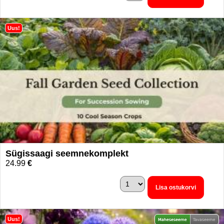
Uus!
Sügissaagi seemnekomplekt
24.99
€
Lisa ostukorvi
Uus!