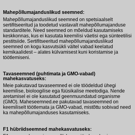
Mahepõllumajanduslikud seemned:
Mahepõllumajanduslikud seemned on spetsiaalselt
sertifitseeritud ja toodetud vastavalt mahepõllumajanduse
standarditele. Need seemned on mõeldud kasutamiseks
keskkonnas, kus ei kasutata keemilisi väetisi ega sünteetilisi
pestitsiide. Sertifitseeritud mahepõllumajanduslikud
seemned on kogu kasvutsükli vältel vabad keelatud
kemikaalidest – alates külvamisest kuni koristamise ja
töötlemiseni.
Tavaseemned (puhtimata ja GMO-vabad)
mahekasvatuseks:
Meie pakutavad tavaseemned ei ole töödeldud ühegi
keemilise, bioloogilise ega füüsikalise meetodiga. Nende
aretamisel ei ole kasutatud geenmuundatud organisme
(GMO). Maheseemned.ee pakutavad tavaseemned on
keemiliselt töötlemata ja GMO-vabad, mistõttu sobivad need
ka mahepõllumajanduses kasutamiseks.
F1 hübriidseemned mahekasvatuseks: