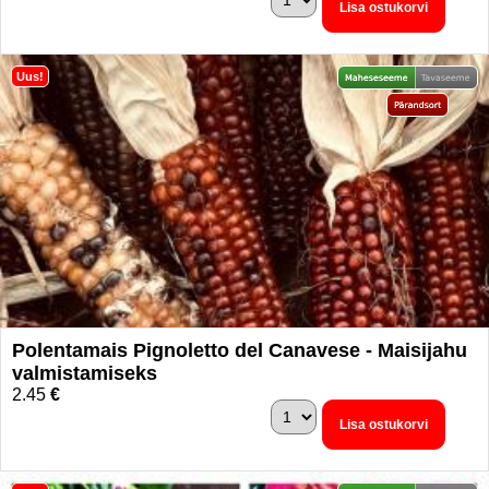
Lisa ostukorvi
Uus!
Polentamais Pignoletto del Canavese - Maisijahu
valmistamiseks
2.45
€
Lisa ostukorvi