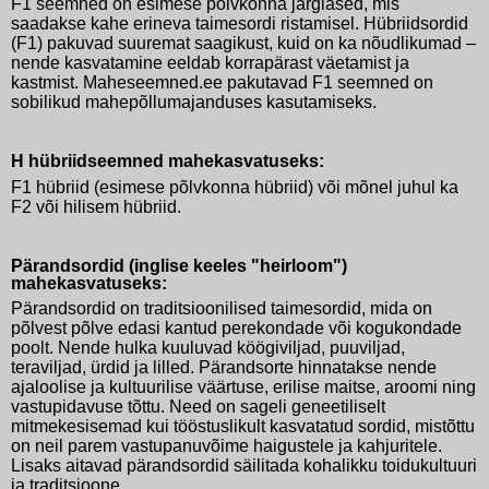
F1 seemned on esimese põlvkonna järglased, mis
saadakse kahe erineva taimesordi ristamisel. Hübriidsordid
(F1) pakuvad suuremat saagikust, kuid on ka nõudlikumad –
nende kasvatamine eeldab korrapärast väetamist ja
kastmist. Maheseemned.ee pakutavad F1 seemned on
sobilikud mahepõllumajanduses kasutamiseks.
H hübriidseemned mahekasvatuseks:
F1 hübriid (esimese põlvkonna hübriid) või mõnel juhul ka
F2 või hilisem hübriid.
Pärandsordid (inglise keeles "heirloom")
mahekasvatuseks:
Pärandsordid on traditsioonilised taimesordid, mida on
põlvest põlve edasi kantud perekondade või kogukondade
poolt. Nende hulka kuuluvad köögiviljad, puuviljad,
teraviljad, ürdid ja lilled. Pärandsorte hinnatakse nende
ajaloolise ja kultuurilise väärtuse, erilise maitse, aroomi ning
vastupidavuse tõttu. Need on sageli geneetiliselt
mitmekesisemad kui tööstuslikult kasvatatud sordid, mistõttu
on neil parem vastupanuvõime haigustele ja kahjuritele.
Lisaks aitavad pärandsordid säilitada kohalikku toidukultuuri
ja traditsioone.