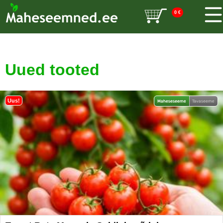
0
€
Uued tooted
Uus!