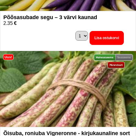
Põõsasubade segu – 3 värvi kaunad
2.35
€
Lisa ostukorvi
Uus!
Õisuba, roniuba Vigneronne - kirjukaunaline sort