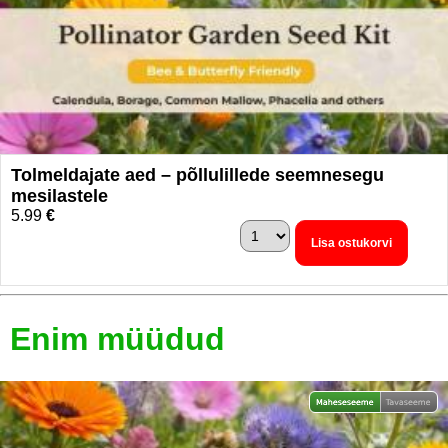
Tolmeldajate aed – põllulillede seemnesegu
mesilastele
5.99
€
Lisa ostukorvi
Enim müüdud