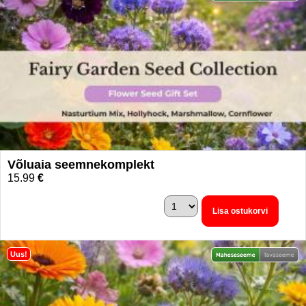
Võluaia seemnekomplekt
15.99
€
Lisa ostukorvi
Uus!