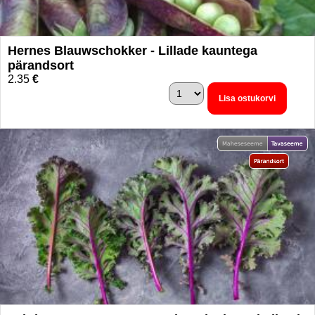
Hernes Blauwschokker - Lillade kauntega
pärandsort
2.35
€
Lisa ostukorvi