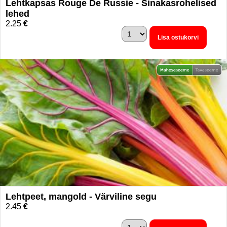
Lehtkapsas Rouge De Russie - Sinakasrohelised
lehed
2.25
€
Lisa ostukorvi
Lehtpeet, mangold - Värviline segu
2.45
€