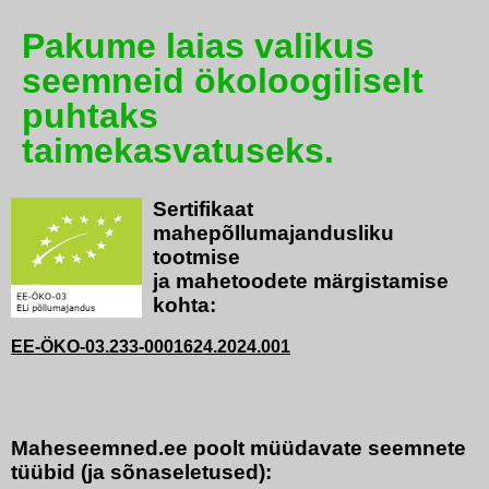
Pakume laias valikus
seemneid ökoloogiliselt
puhtaks
taimekasvatuseks.
Sertifikaat
mahepõllumajandusliku
tootmise
ja mahetoodete märgistamise
kohta:
EE-ÖKO-03.233-0001624.2024.001
Maheseemned.ee poolt müüdavate seemnete
tüübid (ja sõnaseletused):