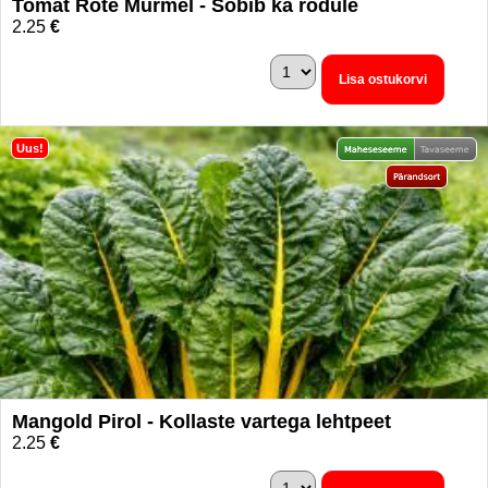
Tomat Rote Murmel - Sobib ka rõdule
2.25
€
Lisa ostukorvi
Uus!
Mangold Pirol - Kollaste vartega lehtpeet
2.25
€