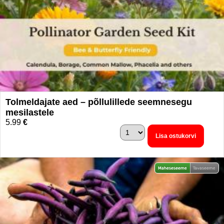
Tolmeldajate aed – põllulillede seemnesegu
mesilastele
5.99
€
Lisa ostukorvi