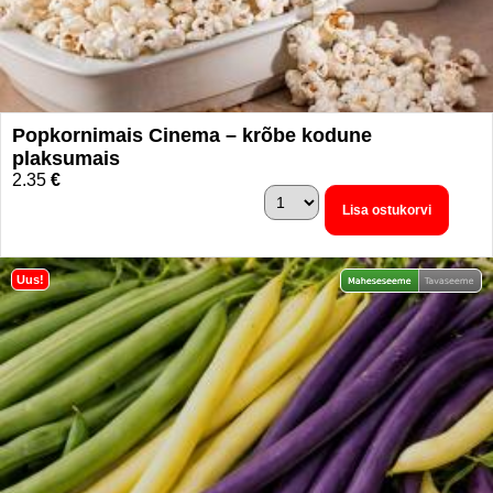
Popkornimais Cinema – krõbe kodune
plaksumais
2.35
€
Lisa ostukorvi
Uus!