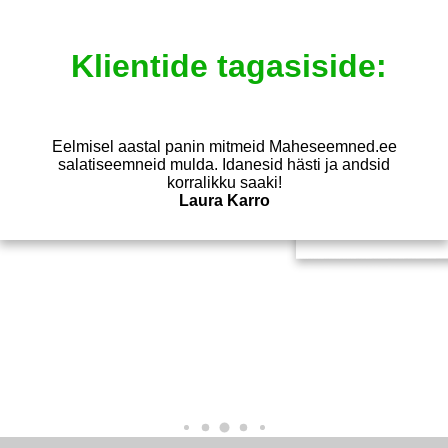
Klientide tagasiside:
Eelmisel aastal panin mitmeid Maheseemned.ee
Soovitan! Väga a
statud toitumist.
salatiseemneid mulda. Idanesid hästi ja andsid
valik ja hea kaup. 
rim valik. Aitäh
korralikku saaki!
ja Fb lehelt ka p
ya
Laura Karro
Aiapäev