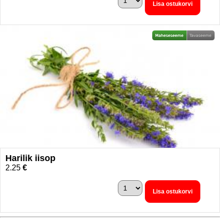
Lisa ostukorvi
Harilik iisop
2.25
€
Lisa ostukorvi