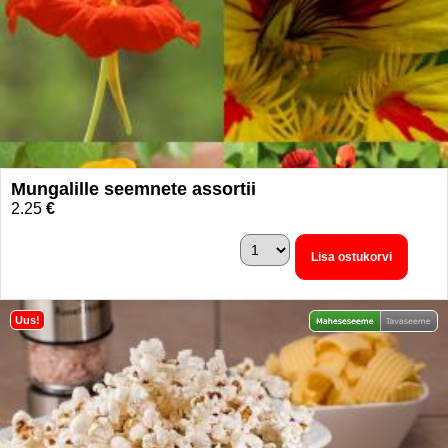
Mungalille seemnete assortii
2.25
€
Lisa ostukorvi
Uus!