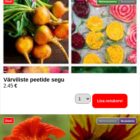
Uus!
Värviliste peetide segu
2.45
€
Lisa ostukorvi
Uus!