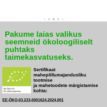
Pakume laias valikus
seemneid ökoloogiliselt
puhtaks
taimekasvatuseks.
Sertifikaat
mahepõllumajandusliku
tootmise
ja mahetoodete märgistamise
kohta:
EE-ÖKO-03.233-0001624.2024.001