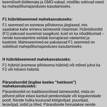
keemiliselt töötlemata ja GMO-vabad, mistõttu sobivad need
ka mahepõllumajanduses kasutamiseks.
F1 hübriidseemned mahekasvatuseks:
F1 seemned on esimese põlvkonna järglased, mis
saadakse kahe erineva taimesordi ristamisel. Hübriidsordid
(F1) pakuvad suuremat saagikust, kuid on ka nõudlikumad –
nende kasvatamine eeldab korrapärast väetamist ja
kastmist. Maheseemned.ee pakutavad F1 seemned on
sobilikud mahepõllumajanduses kasutamiseks.
H hübriidseemned mahekasvatuseks:
F1 hübriid (esimese põlvkonna hübriid) või mõnel juhul ka
F2 või hilisem hübriid.
Pärandsordid (inglise keeles "heirloom")
mahekasvatuseks:
Pärandsordid on traditsioonilised taimesordid, mida on
põlvest põlve edasi kantud perekondade või kogukondade
poolt. Nende hulka kuuluvad köögiviljad, puuviljad,
teraviljad, ürdid ja lilled. Pärandsorte hinnatakse nende