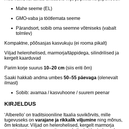
Mahe seeme (EL)
GMO-vaba ja töötlemata seeme
Pärandsort, sobib oma seemne võtmiseks (vabalt
tolmlev)
Kompaktne, põõsasjas kasvukuju (ei rooma pikalt)
Viljad helerohelised, marmorja/täppidega, silindrilised ja
kergelt kaarduvad
Parim korje suurus
10–20 cm
(siis eriti õrn)
Saaki hakkab andma umbes
50–55 päevaga
(olenevalt
ilmast)
Sobib: avamaa / kasvuhoone / suurem peenar
KIRJELDUS
‘Alberello’ on traditsiooniline Itaalia suvikõrvits, mille
tugevuseks on
varajane ja rikkalik viljumine
ning mõnus,
õrn tekstuur. Viljad on helerohelised, kergelt marmorja