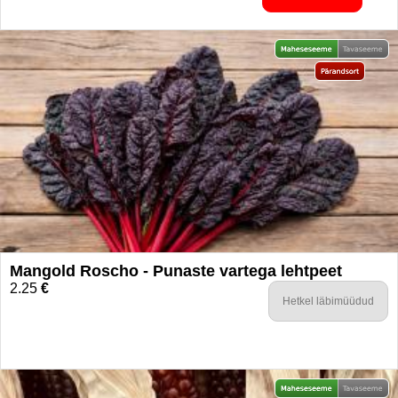
Mangold Roscho - Punaste vartega lehtpeet
2.25
€
Hetkel läbimüüdud