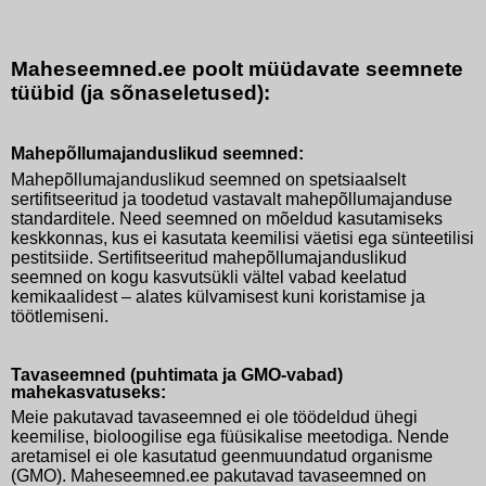
Maheseemned.ee poolt müüdavate seemnete
tüübid (ja sõnaseletused):
Mahepõllumajanduslikud seemned:
Mahepõllumajanduslikud seemned on spetsiaalselt
sertifitseeritud ja toodetud vastavalt mahepõllumajanduse
standarditele. Need seemned on mõeldud kasutamiseks
keskkonnas, kus ei kasutata keemilisi väetisi ega sünteetilisi
pestitsiide. Sertifitseeritud mahepõllumajanduslikud
seemned on kogu kasvutsükli vältel vabad keelatud
kemikaalidest – alates külvamisest kuni koristamise ja
töötlemiseni.
Tavaseemned (puhtimata ja GMO-vabad)
mahekasvatuseks:
Meie pakutavad tavaseemned ei ole töödeldud ühegi
keemilise, bioloogilise ega füüsikalise meetodiga. Nende
aretamisel ei ole kasutatud geenmuundatud organisme
(GMO). Maheseemned.ee pakutavad tavaseemned on