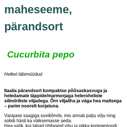
maheseeme,
pärandsort
Cucurbita pepo
Hetkel läbimüüdud
Itaalia pärandsort kompaktse põõsaskasvuga ja
heledamate täppide/marmorjaga heleroheliste
silindriliste viljadega. Õrn viljaliha ja väga hea maitsega
– parim noorelt korjatuna.
Varajase saagiga suvikõrvits, mis annab palju vilju ning
sobib hästi ka väiksemasse aeda.
Hea valik, kui tahad ühtlaseid vilju ja pikka korjeperioodi.