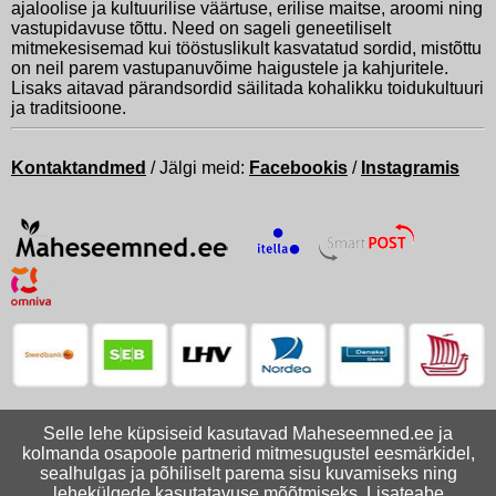
ajaloolise ja kultuurilise väärtuse, erilise maitse, aroomi ning
vastupidavuse tõttu. Need on sageli geneetiliselt
mitmekesisemad kui tööstuslikult kasvatatud sordid, mistõttu
on neil parem vastupanuvõime haigustele ja kahjuritele.
Lisaks aitavad pärandsordid säilitada kohalikku toidukultuuri
ja traditsioone.
Kontaktandmed
/ Jälgi meid:
Facebookis
/
Instagramis
Selle lehe küpsiseid kasutavad Maheseemned.ee ja
kolmanda osapoole partnerid mitmesugustel eesmärkidel,
sealhulgas ja põhiliselt parema sisu kuvamiseks ning
lehekülgede kasutatavuse mõõtmiseks. Lisateabe