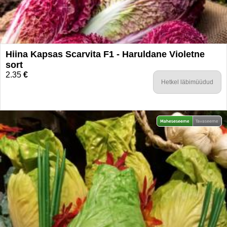
Hiina Kapsas Scarvita F1 - Haruldane Violetne
sort
2.35
€
Hetkel läbimüüdud