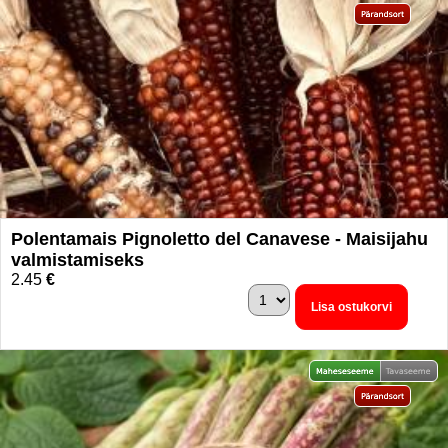
Polentamais Pignoletto del Canavese - Maisijahu
valmistamiseks
2.45
€
Lisa ostukorvi