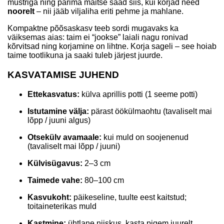
mustriga ning parima maitse saad siis, kui korjad need
noorelt
– nii jääb viljaliha eriti pehme ja mahlane.
Kompaktne põõsaskasv teeb sordi mugavaks ka
väiksemas aias: taim ei “jookse” laiali nagu ronivad
kõrvitsad ning korjamine on lihtne. Korja sageli – see hoiab
taime tootlikuna ja saaki tuleb järjest juurde.
KASVATAMISE JUHEND
Ettekasvatus:
külva aprillis potti (1 seeme potti)
Istutamine välja:
pärast öökülmaohtu (tavaliselt mai
lõpp / juuni algus)
Otsekülv avamaale:
kui muld on soojenenud
(tavaliselt mai lõpp / juuni)
Külvisügavus:
2–3 cm
Taimede vahe:
80–100 cm
Kasvukoht:
päikeseline, tuulte eest kaitstud;
toitaineterikas muld
Kastmine:
ühtlane niiskus, kasta pigem juurelt