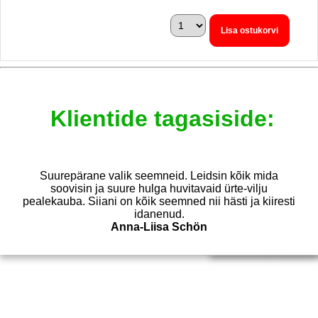
Lisa ostukorvi
Klientide tagasiside:
Suurepärane valik seemneid. Leidsin kõik mida
Soovitan! Väga a
statud toitumist.
soovisin ja suure hulga huvitavaid ürte-vilju
valik ja hea kaup. 
rim valik. Aitäh
pealekauba. Siiani on kõik seemned nii hästi ja kiiresti
ja Fb lehelt ka p
ya
idanenud.
Aiapäev
Anna-Liisa Schön