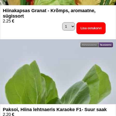
Hiinakapsas Granat - Krõmps, aromaatne,
sügissort
2.25
€
Lisa ostukorvi
Paksoi, Hiina lehtnaeris Karaoke F1- Suur saak
2.20
€