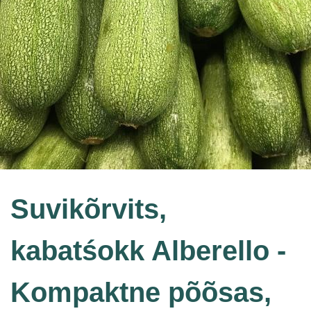
Suvikõrvits,
kabatśokk Alberello -
Kompaktne põõsas,