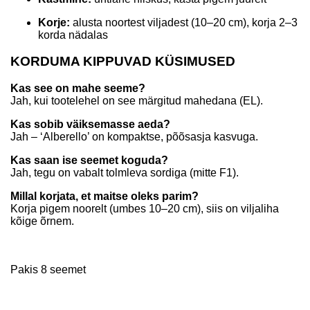
Korje:
alusta noortest viljadest (10–20 cm), korja 2–3
korda nädalas
KORDUMA KIPPUVAD KÜSIMUSED
Kas see on mahe seeme?
Jah, kui tootelehel on see märgitud mahedana (EL).
Kas sobib väiksemasse aeda?
Jah – ‘Alberello’ on kompaktse, põõsasja kasvuga.
Kas saan ise seemet koguda?
Jah, tegu on vabalt tolmleva sordiga (mitte F1).
Millal korjata, et maitse oleks parim?
Korja pigem noorelt (umbes 10–20 cm), siis on viljaliha
kõige õrnem.
Pakis 8 seemet