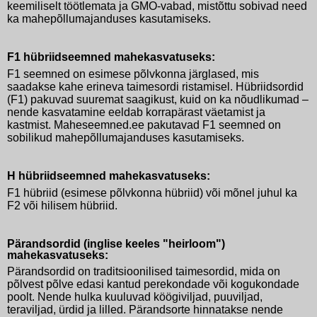
keemiliselt töötlemata ja GMO-vabad, mistõttu sobivad need
ka mahepõllumajanduses kasutamiseks.
F1 hübriidseemned mahekasvatuseks:
F1 seemned on esimese põlvkonna järglased, mis
saadakse kahe erineva taimesordi ristamisel. Hübriidsordid
(F1) pakuvad suuremat saagikust, kuid on ka nõudlikumad –
nende kasvatamine eeldab korrapärast väetamist ja
kastmist. Maheseemned.ee pakutavad F1 seemned on
sobilikud mahepõllumajanduses kasutamiseks.
H hübriidseemned mahekasvatuseks:
F1 hübriid (esimese põlvkonna hübriid) või mõnel juhul ka
F2 või hilisem hübriid.
Pärandsordid (inglise keeles "heirloom")
mahekasvatuseks:
Pärandsordid on traditsioonilised taimesordid, mida on
põlvest põlve edasi kantud perekondade või kogukondade
poolt. Nende hulka kuuluvad köögiviljad, puuviljad,
teraviljad, ürdid ja lilled. Pärandsorte hinnatakse nende