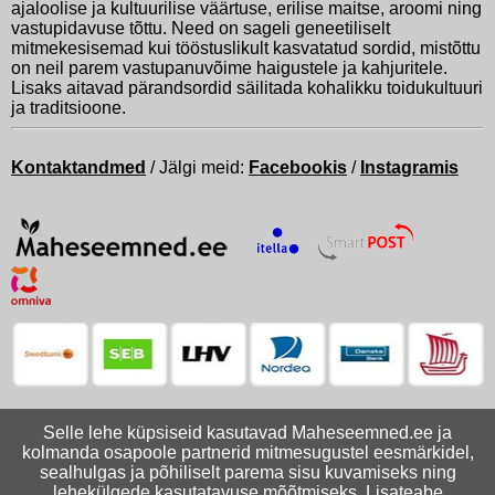
ajaloolise ja kultuurilise väärtuse, erilise maitse, aroomi ning
vastupidavuse tõttu. Need on sageli geneetiliselt
mitmekesisemad kui tööstuslikult kasvatatud sordid, mistõttu
on neil parem vastupanuvõime haigustele ja kahjuritele.
Lisaks aitavad pärandsordid säilitada kohalikku toidukultuuri
ja traditsioone.
Kontaktandmed
/ Jälgi meid:
Facebookis
/
Instagramis
Selle lehe küpsiseid kasutavad Maheseemned.ee ja
kolmanda osapoole partnerid mitmesugustel eesmärkidel,
sealhulgas ja põhiliselt parema sisu kuvamiseks ning
lehekülgede kasutatavuse mõõtmiseks. Lisateabe