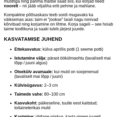
mustriga ning parima maitse saad siis, kui korjad need
noorelt
– nii jääb viljaliha eriti pehme ja mahlane.
Kompaktne põõsaskasv teeb sordi mugavaks ka
väiksemas aias: taim ei “jookse” laiali nagu ronivad
kõrvitsad ning korjamine on lihtne. Korja sageli – see hoiab
taime tootlikuna ja saaki tuleb järjest juurde.
KASVATAMISE JUHEND
Ettekasvatus:
külva aprillis potti (1 seeme potti)
Istutamine välja:
pärast öökülmaohtu (tavaliselt mai
lõpp / juuni algus)
Otsekülv avamaale:
kui muld on soojenenud
(tavaliselt mai lõpp / juuni)
Külvisügavus:
2–3 cm
Taimede vahe:
80–100 cm
Kasvukoht:
päikeseline, tuulte eest kaitstud;
toitaineterikas muld
Kastmine:
ühtlane niiskus, kasta pigem juurelt