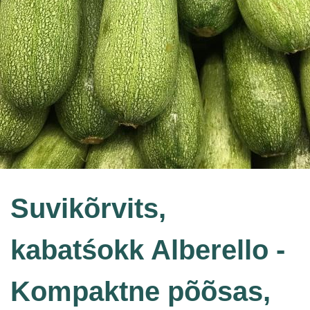
Suvikõrvits,
kabatśokk Alberello -
Kompaktne põõsas,