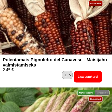
Polentamais Pignoletto del Canavese - Maisijahu
valmistamiseks
2.45
€
Lisa ostukorvi