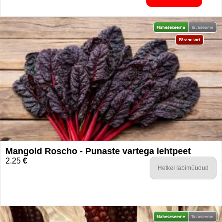
Mangold Roscho - Punaste vartega lehtpeet
2.25
€
Hetkel läbimüüdud