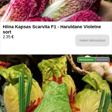
Hiina Kapsas Scarvita F1 - Haruldane Violetne
sort
2.35
€
Hetkel läbimüüdud