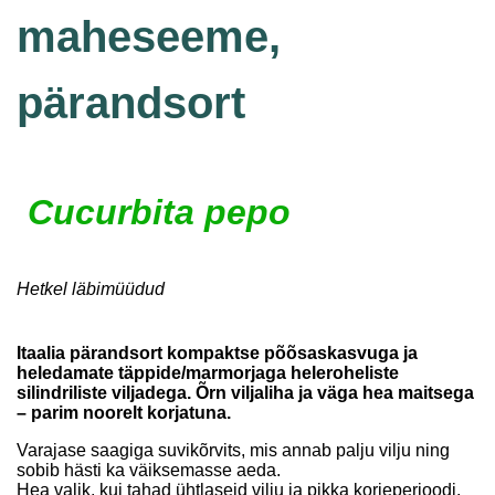
maheseeme,
pärandsort
Cucurbita pepo
Hetkel läbimüüdud
Itaalia pärandsort kompaktse põõsaskasvuga ja
heledamate täppide/marmorjaga heleroheliste
silindriliste viljadega. Õrn viljaliha ja väga hea maitsega
– parim noorelt korjatuna.
Varajase saagiga suvikõrvits, mis annab palju vilju ning
sobib hästi ka väiksemasse aeda.
Hea valik, kui tahad ühtlaseid vilju ja pikka korjeperioodi.