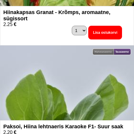
Hiinakapsas Granat - Krõmps, aromaatne,
sügissort
2.25
€
Lisa ostukorvi
Paksoi, Hiina lehtnaeris Karaoke F1- Suur saak
2.20
€