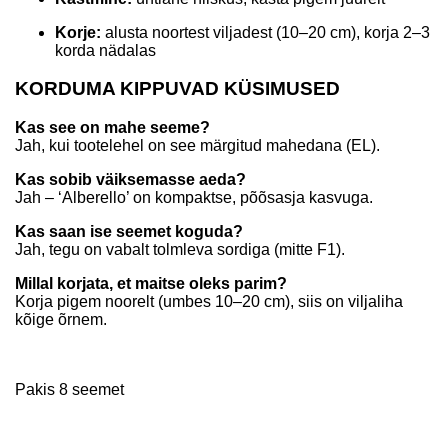
Korje:
alusta noortest viljadest (10–20 cm), korja 2–3
korda nädalas
KORDUMA KIPPUVAD KÜSIMUSED
Kas see on mahe seeme?
Jah, kui tootelehel on see märgitud mahedana (EL).
Kas sobib väiksemasse aeda?
Jah – ‘Alberello’ on kompaktse, põõsasja kasvuga.
Kas saan ise seemet koguda?
Jah, tegu on vabalt tolmleva sordiga (mitte F1).
Millal korjata, et maitse oleks parim?
Korja pigem noorelt (umbes 10–20 cm), siis on viljaliha
kõige õrnem.
Pakis 8 seemet