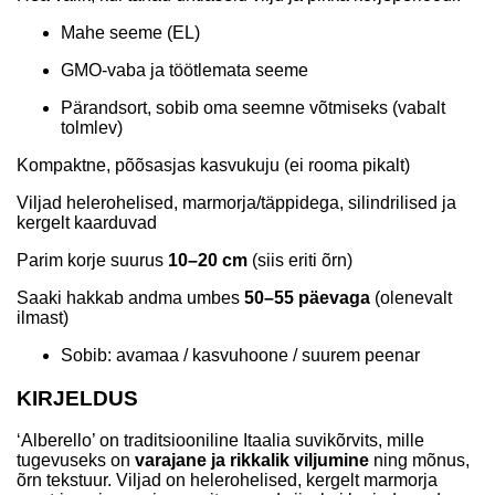
Mahe seeme (EL)
GMO-vaba ja töötlemata seeme
Pärandsort, sobib oma seemne võtmiseks (vabalt
tolmlev)
Kompaktne, põõsasjas kasvukuju (ei rooma pikalt)
Viljad helerohelised, marmorja/täppidega, silindrilised ja
kergelt kaarduvad
Parim korje suurus
10–20 cm
(siis eriti õrn)
Saaki hakkab andma umbes
50–55 päevaga
(olenevalt
ilmast)
Sobib: avamaa / kasvuhoone / suurem peenar
KIRJELDUS
‘Alberello’ on traditsiooniline Itaalia suvikõrvits, mille
tugevuseks on
varajane ja rikkalik viljumine
ning mõnus,
õrn tekstuur. Viljad on helerohelised, kergelt marmorja