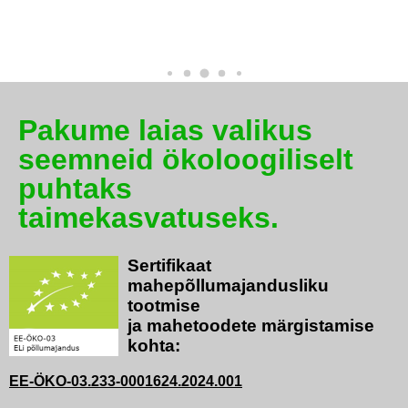
Pakume laias valikus
seemneid ökoloogiliselt
puhtaks
taimekasvatuseks.
Sertifikaat
mahepõllumajandusliku
tootmise
ja mahetoodete märgistamise
kohta:
EE-ÖKO-03.233-0001624.2024.001