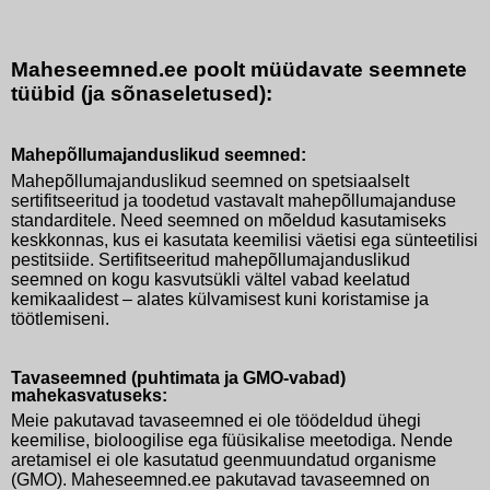
Maheseemned.ee poolt müüdavate seemnete
tüübid (ja sõnaseletused):
Mahepõllumajanduslikud seemned:
Mahepõllumajanduslikud seemned on spetsiaalselt
sertifitseeritud ja toodetud vastavalt mahepõllumajanduse
standarditele. Need seemned on mõeldud kasutamiseks
keskkonnas, kus ei kasutata keemilisi väetisi ega sünteetilisi
pestitsiide. Sertifitseeritud mahepõllumajanduslikud
seemned on kogu kasvutsükli vältel vabad keelatud
kemikaalidest – alates külvamisest kuni koristamise ja
töötlemiseni.
Tavaseemned (puhtimata ja GMO-vabad)
mahekasvatuseks:
Meie pakutavad tavaseemned ei ole töödeldud ühegi
keemilise, bioloogilise ega füüsikalise meetodiga. Nende
aretamisel ei ole kasutatud geenmuundatud organisme
(GMO). Maheseemned.ee pakutavad tavaseemned on