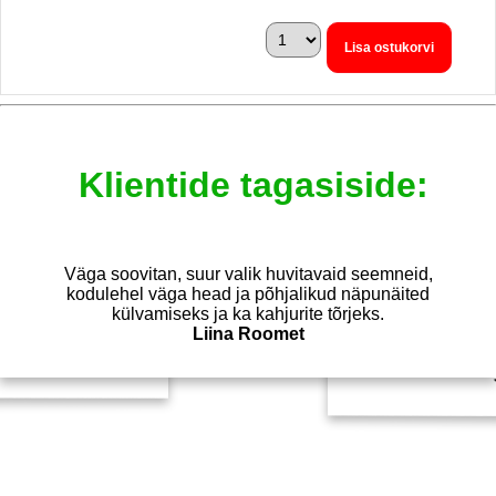
Lisa ostukorvi
Klientide tagasiside:
Väga soovitan, suur valik huvitavaid seemneid,
e ettevôtte. Suur
lt. Olen kodulehelt
fot saanud. Ja see
Kasutan aias ala
kodulehel väga head ja põhjalikud näpunäited
tervist, hingerahu
külvamiseks ja ka kahjurite tõrjeks.
et selle teemaga 
Liina Roomet
armas ja soe teen
 asi! :)
Jōud