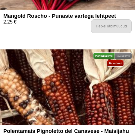
Mangold Roscho - Punaste vartega lehtpeet
2.25
€
Hetkel läbimüüdud
Polentamais Pignoletto del Canavese - Maisijahu