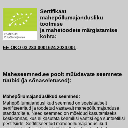
Sertifikaat
mahepõllumajandusliku
tootmise
ja mahetoodete märgistamise
kohta:
EE-ÖKO-03.233-0001624.2024.001
Maheseemned.ee poolt müüdavate seemnete
tüübid (ja sõnaseletused):
Mahepõllumajanduslikud seemned:
Mahepõllumajanduslikud seemned on spetsiaalselt
sertifitseeritud ja toodetud vastavalt mahepõllumajanduse
standarditele. Need seemned on mõeldud kasutamiseks
keskkonnas, kus ei kasutata keemilisi väetisi ega sünteetilisi
pestitsiide. Sertifitseeritud mahepõllumajanduslikud