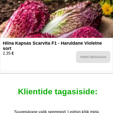
Hiina Kapsas Scarvita F1 - Haruldane Violetne
sort
2.35
€
Hetkel läbimüüdud
Klientide tagasiside:
Suurepärane valik seemneid. Leidsin kõik mida