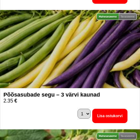
Põõsasubade segu – 3 värvi kaunad
2.35
€
Lisa ostukorvi