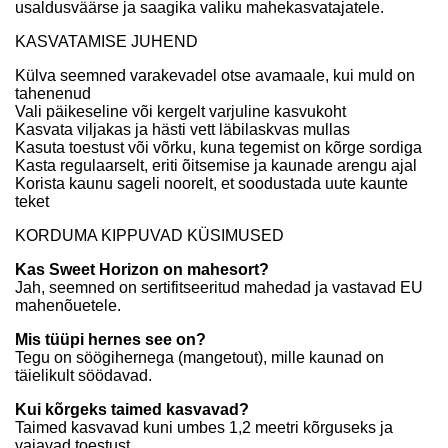
usaldusväärse ja saagika valiku mahekasvatajatele.
KASVATAMISE JUHEND
Külva seemned varakevadel otse avamaale, kui muld on
tahenenud
Vali päikeseline või kergelt varjuline kasvukoht
Kasvata viljakas ja hästi vett läbilaskvas mullas
Kasuta toestust või võrku, kuna tegemist on kõrge sordiga
Kasta regulaarselt, eriti õitsemise ja kaunade arengu ajal
Korista kaunu sageli noorelt, et soodustada uute kaunte
teket
KORDUMA KIPPUVAD KÜSIMUSED
Kas Sweet Horizon on mahesort?
Jah, seemned on sertifitseeritud mahedad ja vastavad EU
mahenõuetele.
Mis tüüpi hernes see on?
Tegu on söögihernega (mangetout), mille kaunad on
täielikult söödavad.
Kui kõrgeks taimed kasvavad?
Taimed kasvavad kuni umbes 1,2 meetri kõrguseks ja
vajavad toestust.