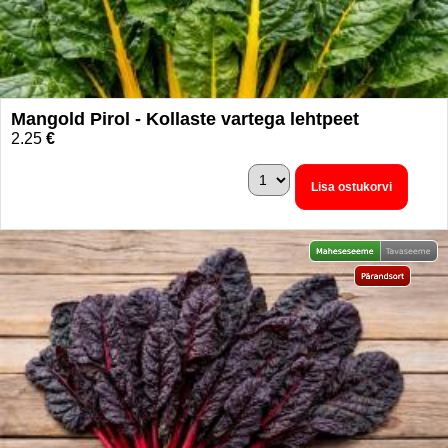
Mangold Pirol - Kollaste vartega lehtpeet
2.25
€
Lisa ostukorvi