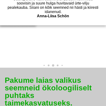
e ettevôtte. Suur
lt. Olen kodulehelt
fot saanud. Ja see
Eelmisel aasta
soovisin ja suure hulga huvitavaid ürte-vilju
salatiseemneid
pealekauba. Siiani on kõik seemned nii hästi ja kiiresti
idanenud.
 asi! :)
Anna-Liisa Schön
Pakume laias valikus
seemneid ökoloogiliselt
puhtaks
taimekasvatuseks.