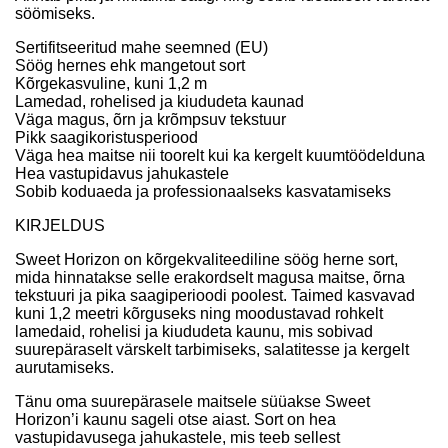
söömiseks.
Sertifitseeritud mahe seemned (EU)
Söög hernes ehk mangetout sort
Kõrgekasvuline, kuni 1,2 m
Lamedad, rohelised ja kiududeta kaunad
Väga magus, õrn ja krõmpsuv tekstuur
Pikk saagikoristusperiood
Väga hea maitse nii toorelt kui ka kergelt kuumtöödelduna
Hea vastupidavus jahukastele
Sobib koduaeda ja professionaalseks kasvatamiseks
KIRJELDUS
Sweet Horizon on kõrgekvaliteediline söög herne sort,
mida hinnatakse selle erakordselt magusa maitse, õrna
tekstuuri ja pika saagiperioodi poolest. Taimed kasvavad
kuni 1,2 meetri kõrguseks ning moodustavad rohkelt
lamedaid, rohelisi ja kiududeta kaunu, mis sobivad
suurepäraselt värskelt tarbimiseks, salatitesse ja kergelt
aurutamiseks.
Tänu oma suurepärasele maitsele süüakse Sweet
Horizon’i kaunu sageli otse aiast. Sort on hea
vastupidavusega jahukastele, mis teeb sellest