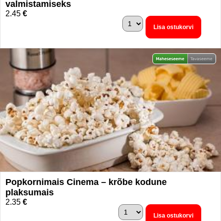
valmistamiseks
2.45
€
Lisa ostukorvi
Popkornimais Cinema – krõbe kodune
plaksumais
2.35
€
Lisa ostukorvi