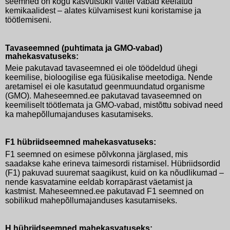
seemned on kogu kasvutsükli vältel vabad keelatud
kemikaalidest – alates külvamisest kuni koristamise ja
töötlemiseni.
Tavaseemned (puhtimata ja GMO-vabad)
mahekasvatuseks:
Meie pakutavad tavaseemned ei ole töödeldud ühegi
keemilise, bioloogilise ega füüsikalise meetodiga. Nende
aretamisel ei ole kasutatud geenmuundatud organisme
(GMO). Maheseemned.ee pakutavad tavaseemned on
keemiliselt töötlemata ja GMO-vabad, mistõttu sobivad need
ka mahepõllumajanduses kasutamiseks.
F1 hübriidseemned mahekasvatuseks:
F1 seemned on esimese põlvkonna järglased, mis
saadakse kahe erineva taimesordi ristamisel. Hübriidsordid
(F1) pakuvad suuremat saagikust, kuid on ka nõudlikumad –
nende kasvatamine eeldab korrapärast väetamist ja
kastmist. Maheseemned.ee pakutavad F1 seemned on
sobilikud mahepõllumajanduses kasutamiseks.
H hübriidseemned mahekasvatuseks: