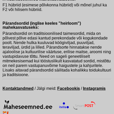
F1 hübriid (esimese põlvkonna hübriid) või mõnel juhul ka
F2 või hilisem hübriid.
Pärandsordid (inglise keeles "heirloom")
mahekasvatuseks:
Pärandsordid on traditsioonilised taimesordid, mida on
põlvest põlve edasi kantud perekondade või kogukondade
poolt. Nende hulka kuuluvad köögiviljad, puuviljad,
teraviljad, ürdid ja lilled. Pärandsorte hinnatakse nende
ajaloolise ja kultuurilise väärtuse, erilise maitse, aroomi ning
vastupidavuse tõttu. Need on sageli geneetiliselt
mitmekesisemad kui tööstuslikult kasvatatud sordid, mistõttu
on neil parem vastupanuvõime haigustele ja kahjuritele.
Lisaks aitavad pärandsordid säilitada kohalikku toidukultuuri
ja traditsioone.
Kontaktandmed
/ Jälgi meid:
Facebookis
/
Instagramis