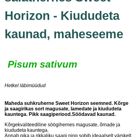
Horizon - Kiududeta
kaunad, maheseeme
Pisum sativum
Hetkel läbimüüdud
Maheda suhkruherne Sweet Horizon seemned. Kõrge
ja saagirikas sort magusate, lamedate ja kiududeta
kauntega. Pikk saagiperiood.Söödavad kaunad.
Kõrgekvaliteediline söögihernes magusate, õrnade ja
kiududeta kauntega.
Annab pika ja rikkaliku saagi ning sobib ideaalselt värskelt